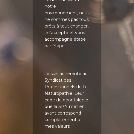
notre
environnement, nous
ne sommes pas tous
prêts à tout changer,
je l’accepte et vous
Tél. 06 88 48 66 14 /
accompagne étape
Consultation en Cabin
par étape.
(Quincieux, Lyon Nord)
en Visio.
S'inscrire à la Newslett
Je suis adhérente au
Syndicat des
Accueil
Professionnels de la
Naturopathie. Leur
A propos
code de déontologie
Compétences
que la SPN met en
avant correspond
Naturopathie
Fertilité
complètement à
mes valeurs.
Médecine Chinoise An
Mes Tarifs