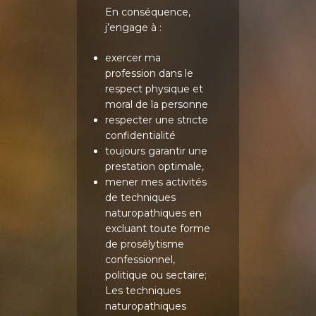
En conséquence,
Méthode JMV®
Contact
j’engage à :
Réflexologie
Prendre RDV
exercer ma
Massages – Drainage
profession dans le
lymphatique
Blog
respect physique et
Bilan émotionnel
moral de la personne
respecter une stricte
Relaxation
confidentialité
toujours garantir une
Prestations Entrepris
prestation optimale,
mener mes activités
de techniques
naturopathiques en
excluant toute forme
de prosélytisme
confessionnel,
politique ou sectaire;
Les techniques
naturopathiques