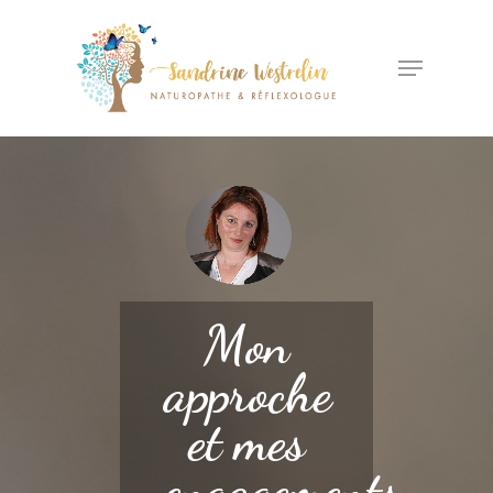
Mon
approche
et mes
engagements…