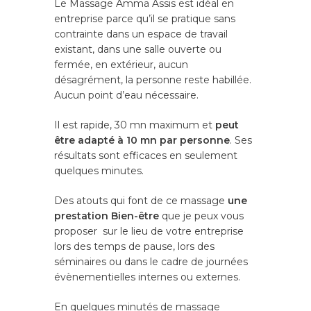
Le Massage Amma Assis est idéal en
Consultation en Cabin
entreprise parce qu’il se pratique sans
(Quincieux, Lyon Nord)
contrainte dans un espace de travail
en Visio.
existant, dans une salle ouverte ou
S'inscrire à la Newslett
fermée, en extérieur, aucun
désagrément, la personne reste habillée.
Aucun point d’eau nécessaire.
Accueil
Il est rapide, 30 mn maximum et
peut
A propos
être adapté à 10 mn par personne
. Ses
Compétences
résultats sont efficaces en seulement
quelques minutes.
Naturopathie
Fertilité
Des atouts qui font de ce massage
une
Médecine Chinoise An
Mes Tarifs
prestation Bien-être
que je peux vous
Méthode JMV®
proposer sur le lieu de votre entreprise
Contact
lors des temps de pause, lors des
Réflexologie
séminaires ou dans le cadre de journées
Prendre RDV
évènementielles internes ou externes.
Massages – Drainage
lymphatique
Blog
En quelques minutés de massage