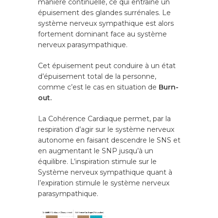
manière continuelle, ce qui entraine un
épuisement des glandes surrénales. Le
système nerveux sympathique est alors
fortement dominant face au système
nerveux parasympathique.
Cet épuisement peut conduire à un état
d’épuisement total de la personne,
comme c’est le cas en situation de
Burn-
out.
Tél. 06 88 48 66 14 /
Consultation en Cabin
La Cohérence Cardiaque permet, par la
(Quincieux, Lyon Nord)
respiration d’agir sur le système nerveux
en Visio.
autonome en faisant descendre le SNS et
S'inscrire à la Newslett
en augmentant le SNP jusqu’à un
équilibre. L’inspiration stimule sur le
Système nerveux sympathique quant à
Accueil
l’expiration stimule le système nerveux
parasympathique.
A propos
Compétences