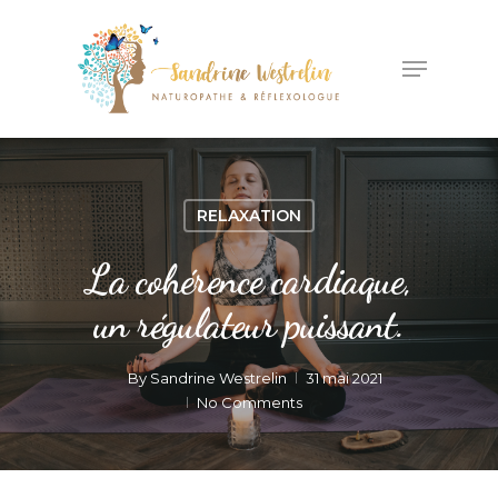
RELAXATION
La cohérence cardiaque,
un régulateur puissant.
By
Sandrine Westrelin
31 mai 2021
No Comments