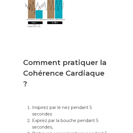
Naturopathie
Fertilité
Médecine Chinoise An
Mes Tarifs
Méthode JMV®
Contact
Réflexologie
Prendre RDV
Massages – Drainage
lymphatique
Blog
Comment pratiquer la
Bilan émotionnel
Cohérence Cardiaque
Relaxation
?
Prestations Entrepris
Inspirez par le nez pendant 5
secondes
Expirez par la bouche pendant 5
secondes,